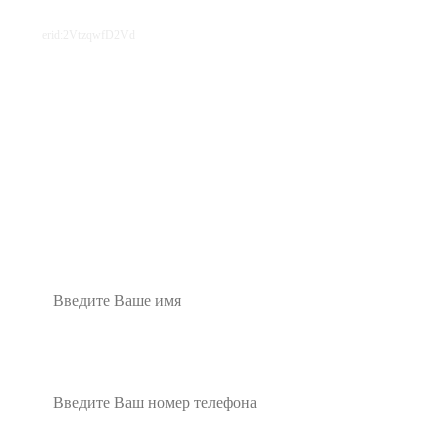
erid:
2VtzqwfD2Vd
ТОЛЬКО ДО КОНЦА
ФЕВРАЛЯ!
При заказе праздника в нашем зале - церемония
коронации В ПОДАРОК!
Имя
Номер телефона