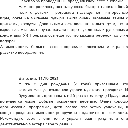
Спасибо за проведённый праздник клоунессе Кнопочке.
Нам понравилось, как клоунесса быстро нашла общий
язык с детьми. Программа насыщенная, интересные
игры, большие мыльные пузыри. Были очень забавные танцы с
прятками, фокусы. Довольными остались не только дети, но и
взрослые. Мы тоже поучаствовали в игре - делились игрушечными
конфетами :-)) Понравилось ещё то, что каждый ребёнок получил
подарок.
А имениннику больше всего понравился аквагрим и игра на
развитие воображения.
Виталий, 11.10.2021
У же 2 дня рождения (2 года) приглашаем эту
замечательную компанию украсить детские праздники. И
буду звонить приглашать в 3й раз в том году :) Праздники
получаются яркие, добрые, искренние, веселые. Очень хорошо
организована программа, дети всегда полностью увлечены, в
конце праздника имениннице вручили подарочек от компании.
Рекомендую всем , они точно украсят ваш праздник и они
действительно мастера своего дела :)