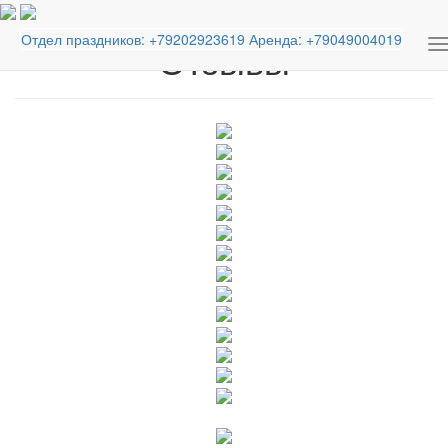
Отдел праздников:
+79202923619
Аренда:
+79049004019
Отзывы
T
n