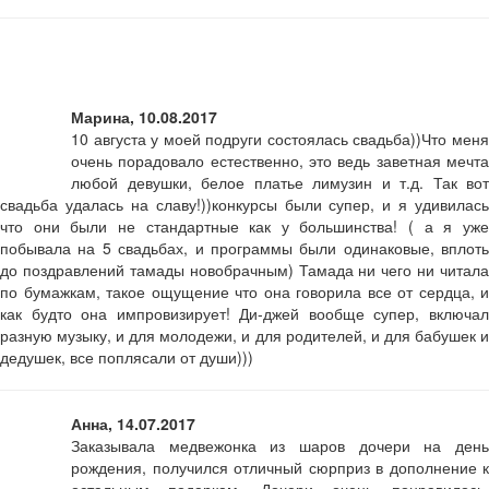
Марина, 10.08.2017
10 августа у моей подруги состоялась свадьба))Что меня
очень порадовало естественно, это ведь заветная мечта
любой девушки, белое платье лимузин и т.д. Так вот
свадьба удалась на славу!))конкурсы были супер, и я удивилась
что они были не стандартные как у большинства! ( а я уже
побывала на 5 свадьбах, и программы были одинаковые, вплоть
до поздравлений тамады новобрачным) Тамада ни чего ни читала
по бумажкам, такое ощущение что она говорила все от сердца, и
как будто она импровизирует! Ди-джей вообще супер, включал
разную музыку, и для молодежи, и для родителей, и для бабушек и
дедушек, все поплясали от души)))
Анна, 14.07.2017
Заказывала медвежонка из шаров дочери на день
рождения, получился отличный сюрприз в дополнение к
остальным подаркам. Дочери очень понравилось,